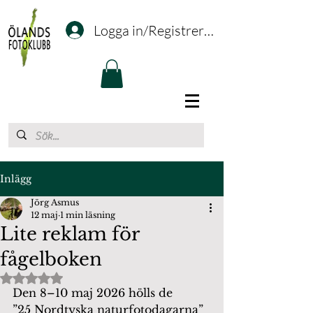
Logga in/Registrering
Inlägg
Jörg Asmus
12 maj
1 min läsning
Lite reklam för
fågelboken
Betygsatt till NaN av 5 stjärnor.
Den 8–10 maj 2026 hölls de 
”25 Nordtyska naturfotodagarna” 