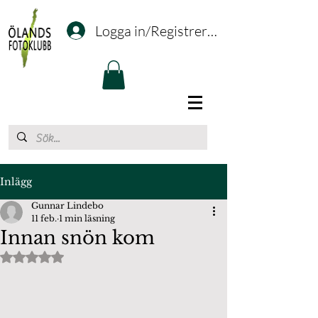
Logga in/Registrering
Inlägg
Gunnar Lindebo
11 feb.
1 min läsning
Innan snön kom
Betygsatt till NaN av 5 stjärnor.