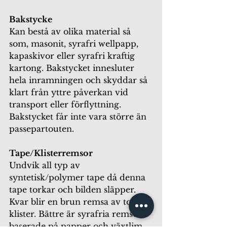
Bakstycke 
Kan bestå av olika material så 
som, masonit, syrafri wellpapp, 
kapaskivor eller syrafri kraftig 
kartong. Bakstycket innesluter 
hela inramningen och skyddar så 
klart från yttre påverkan vid 
transport eller förflyttning. 
Bakstycket får inte vara större än 
passepartouten.  
Tape/Klisterremsor 
Undvik all typ av 
syntetisk/polymer tape då denna 
tape torkar och bilden släpper. 
Kvar blir en brun remsa av torkat 
klister. Bättre är syrafria remsor 
baserade på papper och växtlim. 