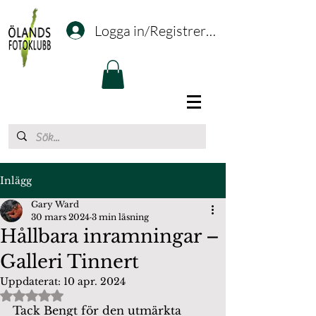
Logga in/Registrering
Inlägg
Gary Ward
30 mars 2024
3 min läsning
Hållbara inramningar –
Galleri Tinnert
Uppdaterat:
10 apr. 2024
Betygsatt till NaN av 5 stjärnor.
Tack Bengt för den utmärkta 