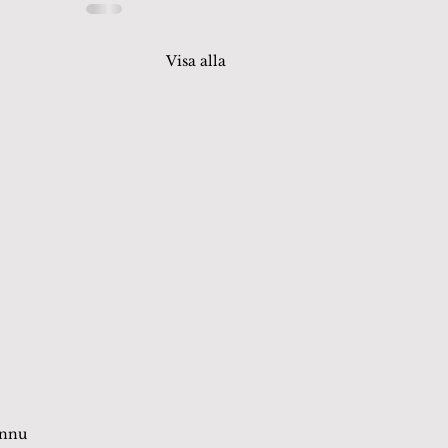
Visa alla
or.
ännu