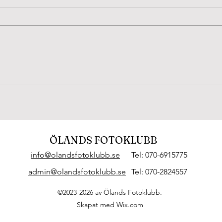
Beijershamn 4/8-26. Tror
Fjär
att det är en
dag
Puktörneblåvinge, rätta
mig gärna om jag har fel.
ÖLANDS FOTOKLUBB
info@olandsfotoklubb.se
Tel: 070-6915775
admin@olandsfotoklubb.se
Tel: 070-2824557
©2023-2026 av Ölands Fotoklubb.
Skapat med Wix.com