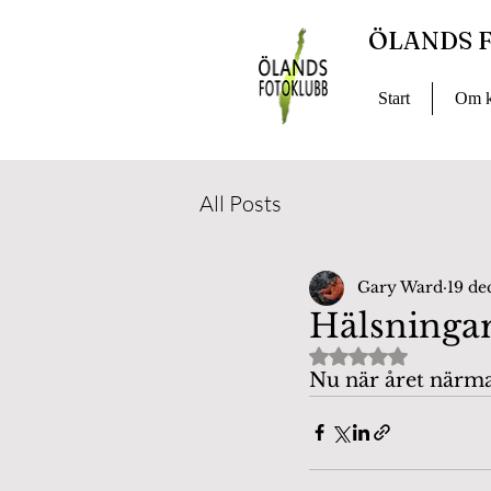
ÖLANDS 
Start
Om k
All Posts
Gary Ward
19 de
Hälsningar
Betygsatt till NaN
Nu när året närmar 