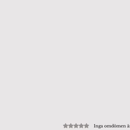
Betygsatt till 0 av 5 stjärn
Inga omdömen 