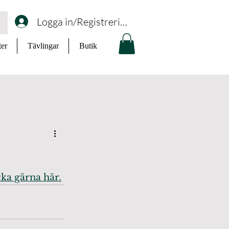
Logga in/Registrering
ter
Tävlingar
Butik
cka gärna här.