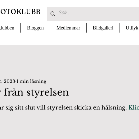
FOTOKLUBB
lubben
Bloggen
Medlemmar
Bildgalleri
Utflyk
c. 2023
1 min läsning
 från styrelsen
 av 5 stjärnor.
sig sitt slut vill styrelsen skicka en hälsning. 
Kli