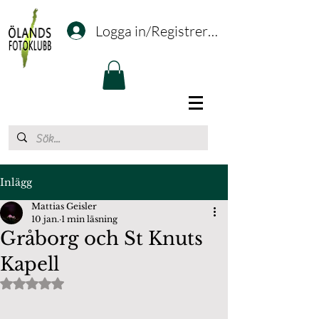
Logga in/Registrering
Inlägg
Mattias Geisler
10 jan.
1 min läsning
Gråborg och St Knuts
Kapell
Betygsatt till NaN av 5 stjärnor.