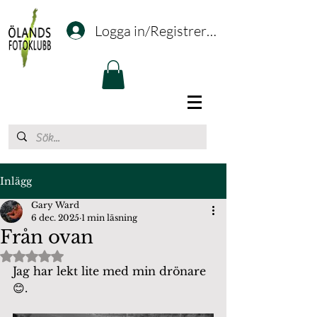
Logga in/Registrering
Inlägg
Gary Ward
6 dec. 2025
1 min läsning
Från ovan
Betygsatt till NaN av 5 stjärnor.
Jag har lekt lite med min drönare
😊.