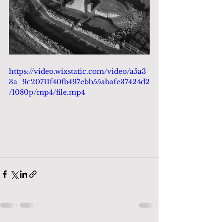
https://video.wixstatic.com/video/a5a3
3a_9c20711f40fb497ebb55abafe37424d2
/1080p/mp4/file.mp4