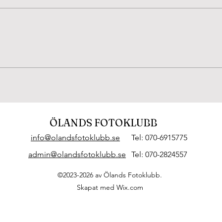
Beijershamn 4/8-26. Tror
Fjär
att det är en
dag
Puktörneblåvinge, rätta
mig gärna om jag har fel.
ÖLANDS FOTOKLUBB
info@olandsfotoklubb.se
Tel: 070-6915775
admin@olandsfotoklubb.se
Tel: 070-2824557
©2023-2026 av Ölands Fotoklubb.
Skapat med Wix.com