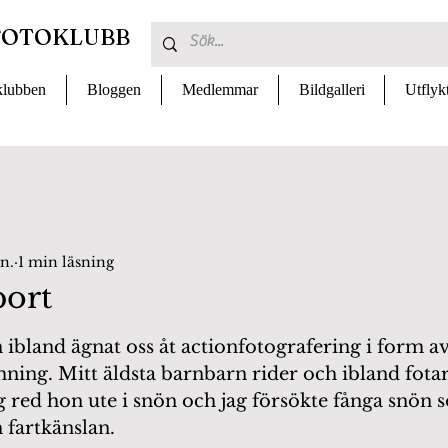
FOTOKLUBB
lubben
Bloggen
Medlemmar
Bildgalleri
Utflyk
an.
1 min läsning
port
 av 5 stjärnor.
n ibland ägnat oss åt actionfotografering i form av
ning. Mitt äldsta barnbarn rider och ibland fotar
g red hon ute i snön och jag försökte fånga snön 
 fartkänslan. 