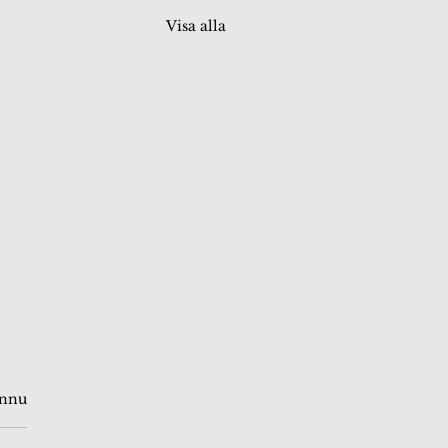
Visa alla
or.
ännu