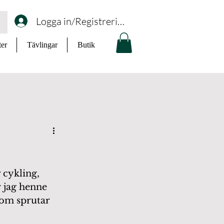
Logga in/Registrering
ter
Tävlingar
Butik
 cykling, 
 jag henne 
som sprutar 