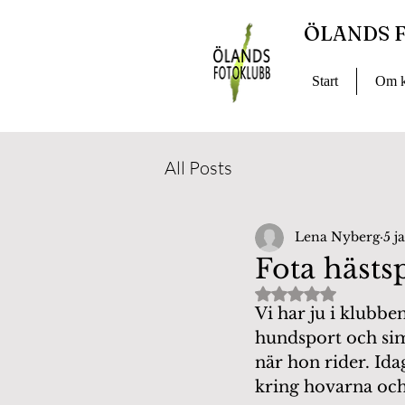
ÖLANDS 
Start
Om k
All Posts
Lena Nyberg
5 j
Fota hästs
Betygsatt till NaN
Vi har ju i klubbe
hundsport och sim
när hon rider. Ida
kring hovarna och