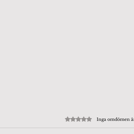
Betygsatt till 0 av 5 stjärn
Inga omdömen 