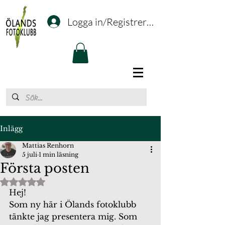
Logga in/Registrering
Inlägg
Mattias Renhorn
5 juli
1 min läsning
Första posten
Betygsatt till NaN av 5 stjärnor.
Hej!
Som ny här i Ölands fotoklubb 
tänkte jag presentera mig. Som 