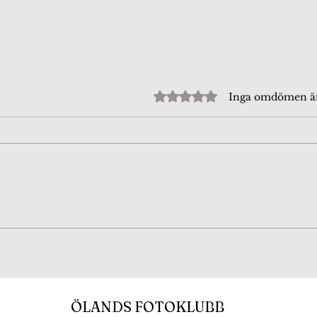
Betygsatt till 0 av 5 stjärn
Inga omdömen 
Gat
NFFF Galleri k-ringen
ÖLANDS FOTOKLUBB