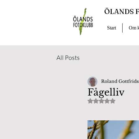
ÖLANDS 
Start
Om k
All Posts
Roland Gottfrid
Fågelliv
Betygsatt till NaN