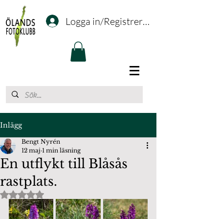
Logga in/Registrering
Inlägg
Bengt Nyrén
12 maj
1 min läsning
En utflykt till Blåsås
rastplats.
Betygsatt till NaN av 5 stjärnor.