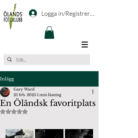
Logga in/Registrering
Inlägg
Gary Ward
25 feb. 2025
1 min läsning
En Öländsk favoritplats
Betygsatt till NaN av 5 stjärnor.