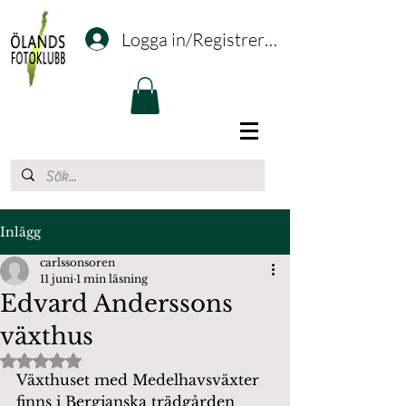
Logga in/Registrering
Inlägg
carlssonsoren
11 juni
1 min läsning
Edvard Anderssons
växthus
Betygsatt till NaN av 5 stjärnor.
Växthuset med Medelhavsväxter 
finns i Bergianska trädgården 