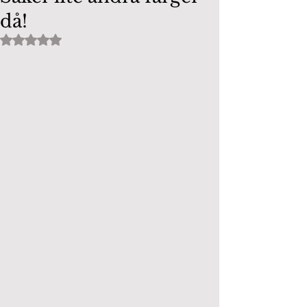
då!
Betygsatt till NaN av 5 stjärnor.