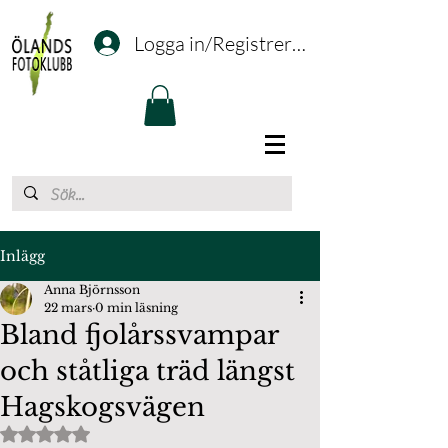
Logga in/Registrering
Inlägg
Anna Björnsson
22 mars
0 min läsning
Bland fjolårssvampar
och ståtliga träd längst
Hagskogsvägen
Betygsatt till NaN av 5 stjärnor.