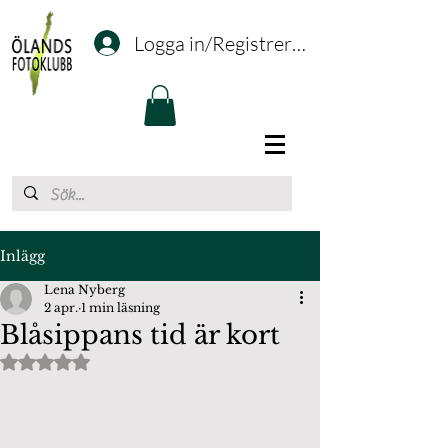
Logga in/Registrering
Inlägg
Lena Nyberg
2 apr.
1 min läsning
Blåsippans tid är kort
Betygsatt till NaN av 5 stjärnor.