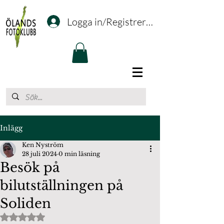
Logga in/Registrering
Inlägg
Ken Nyström
28 juli 2024
0 min läsning
Besök på
bilutställningen på
Soliden
Betygsatt till NaN av 5 stjärnor.