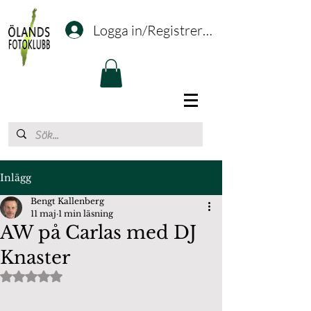
Logga in/Registrering
Inlägg
Bengt Kallenberg
11 maj
1 min läsning
AW på Carlas med DJ
Knaster
Betygsatt till NaN av 5 stjärnor.