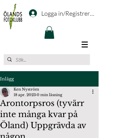
Logga in/Registrering
Inlägg
Ken Nyström
18 apr. 2023
0 min läsning
Arontorpsros (tyvärr
inte många kvar på
Öland) Uppgrävda av
någon